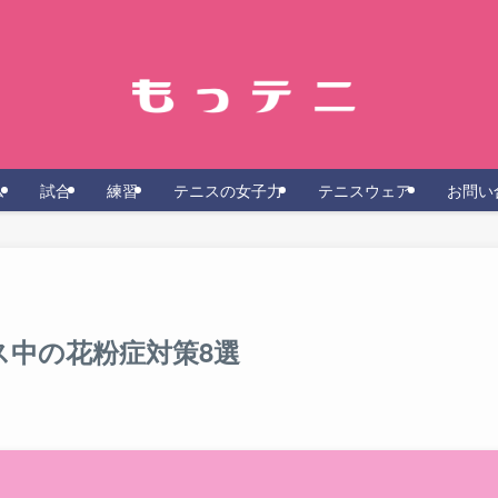
ム
試合
練習
テニスの女子力
テニスウェア
お問い
ス中の花粉症対策8選