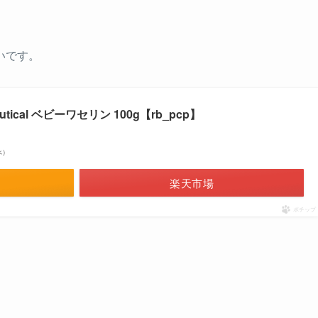
いです。
utical ベビーワセリン 100g【rb_pcp】
べ）
楽天市場
ポチップ