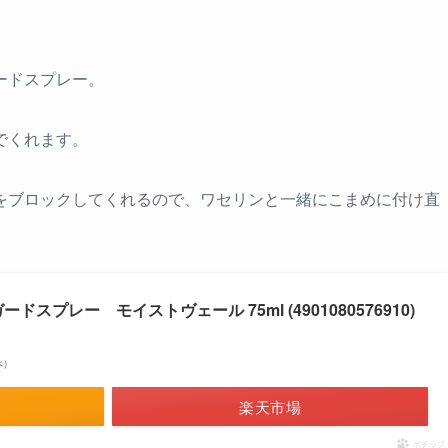
ードスプレー。
でくれます。
をブロックしてくれるので、ワセリンと一緒にこまめに付け直
スプレー モイストヴェール 75ml (4901080576910)
べ）
楽天市場
ポチップ