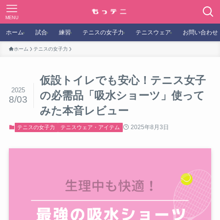
MENU
ホーム
試合
練習
テニスの女子力
テニスウェア
お問い合わせ
ホーム
テニスの女子力
仮設トイレでも安心！テニス女子
2025
の必需品「吸水ショーツ」使って
8/03
みた本音レビュー
2025年8月3日
テニスの女子力
テニスウェア・アイテム