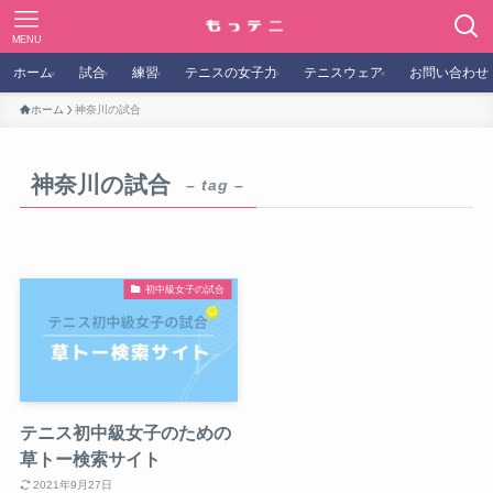
MENU
ホーム
試合
練習
テニスの女子力
テニスウェア
お問い合わせ
ホーム
神奈川の試合
神奈川の試合
– tag –
初中級女子の試合
テニス初中級女子のための
草トー検索サイト
2021年9月27日