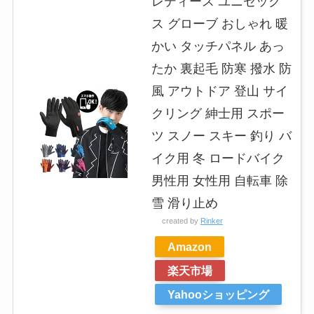
レディース ユニセック
ス グローブ おしゃれ 暖
かい タッチパネル あっ
たか 裏起毛 防寒 撥水 防
風 アウトドア 登山 サイ
クリング 紳士用 スポー
ツ スノー スキー 釣り バ
イク用 冬 ロードバイク
男性用 女性用 自転車 除
雪 滑り止め
created by
Rinker
Amazon
楽天市場
Yahooショッピング