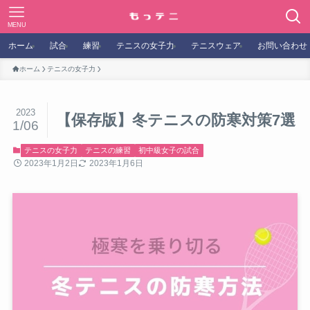
MENU
ホーム
試合
練習
テニスの女子力
テニスウェア
お問い合わせ
ホーム
テニスの女子力
2023
【保存版】冬テニスの防寒対策7選
1/06
テニスの女子力
テニスの練習
初中級女子の試合
2023年1月2日
2023年1月6日